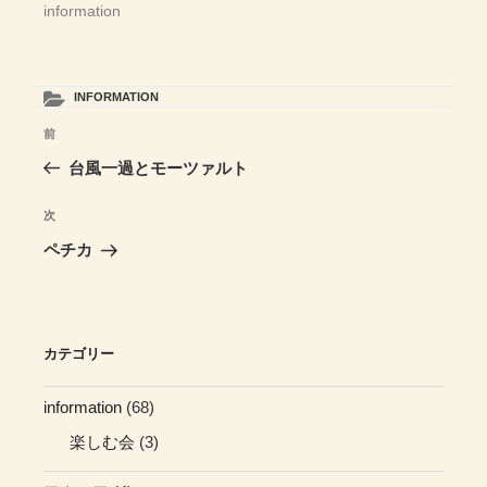
information
カ
INFORMATION
テ
投
前
前
ゴ
稿
リ
の
台風一過とモーツァルト
ー
ナ
投
ビ
稿
次
次
ゲ
の
ペチカ
投
ー
稿
シ
ョ
カテゴリー
ン
information
(68)
楽しむ会
(3)