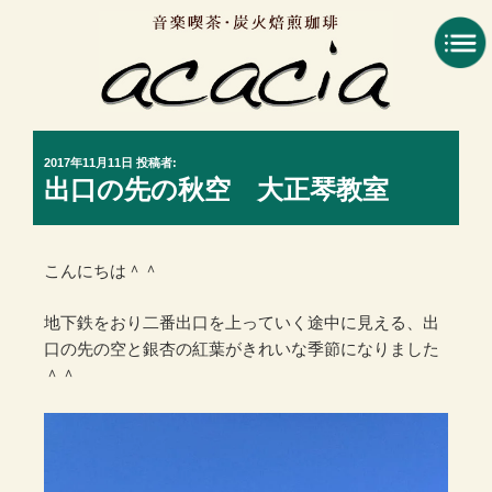
コ
ン
テ
ン
ツ
へ
投
2017年11月11日
投稿者:
ス
稿
出口の先の秋空 大正琴教室
キ
日:
ッ
プ
こんにちは＾＾
地下鉄をおり二番出口を上っていく途中に見える、出
口の先の空と銀杏の紅葉がきれいな季節になりました
＾＾