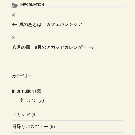
カ
INFORMATION
テ
投
前
前
ゴ
稿
リ
の
嵐のあとは カフェバレンシア
ー
ナ
投
ビ
稿
次
次
ゲ
の
八月の風 9月のアカシアカレンダー
投
ー
稿
シ
ョ
カテゴリー
ン
information
(68)
楽しむ会
(3)
アカシア
(4)
日帰りバスツアー
(5)