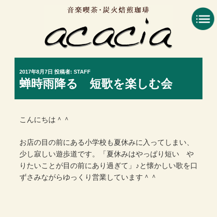
コ
ン
テ
ン
ツ
へ
投
2017年8月7日
投稿者:
STAFF
ス
稿
蝉時雨降る 短歌を楽しむ会
キ
日:
ッ
プ
こんにちは＾＾
お店の目の前にある小学校も夏休みに入ってしまい、
少し寂しい遊歩道です。「夏休みはやっぱり短い や
りたいことが目の前にあり過ぎて」♪と懐かしい歌を口
ずさみながらゆっくり営業しています＾＾