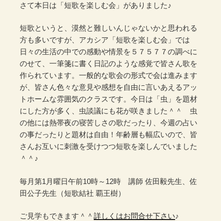
さて本日は「短歌を楽しむ会」がありました♪
短歌というと、漠然と難しいんじゃないかと思われる
方も多いですが、アカシア「短歌を楽しむ会」では
日々の生活の中での感動や情景を５７５７７の調べに
のせて、一筆箋に書く日記のような感覚で皆さん歌を
作られています。一般的な歌会の形式で会は進みます
が、皆さん色々な意見や感想を自由に言いあえるアッ
トホームな雰囲気のクラスです。今日は「虫」を題材
にした方が多く、虫談議にも花が咲きました＾＾ 虫
の他には熱帯夜の寝苦しさの歌だったり、今週の占い
の事だったりと題材は自由！年齢層も幅広いので、皆
さんお互いに刺激を受けつつ短歌を楽しんでいました
＾＾♪
毎月第1月曜日午前10時～12時 講師 佐田毅先生、佐
田公子先生（短歌結社 覇王樹）
ご見学もできます＾＾
詳しくはお問合せ下さい
♪