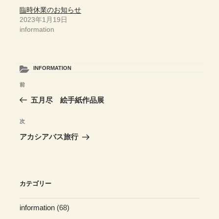
臨時休業のお知らせ
2023年1月19日
information
カ
INFORMATION
テ
投
前
前
ゴ
稿
リ
の
五月尽 絵手紙作品展
ー
ナ
投
ビ
稿
次
次
ゲ
の
アカシアバス旅行
投
ー
稿
シ
ョ
カテゴリー
ン
information
(68)