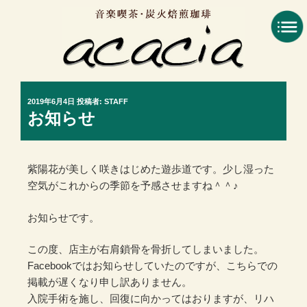
コ
ン
テ
ン
ツ
へ
投
2019年6月4日
投稿者:
STAFF
ス
稿
お知らせ
キ
日:
ッ
プ
紫陽花が美しく咲きはじめた遊歩道です。少し湿った
空気がこれからの季節を予感させますね＾＾♪
お知らせです。
この度、店主が右肩鎖骨を骨折してしまいました。
Facebookではお知らせしていたのですが、こちらでの
掲載が遅くなり申し訳ありません。
入院手術を施し、回復に向かってはおりますが、リハ