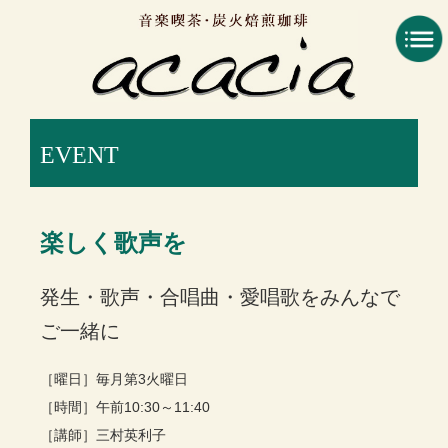
コ
ン
テ
ン
ツ
へ
EVENT
ス
キ
ッ
プ
楽しく歌声を
発生・歌声・合唱曲・愛唱歌をみんなで
ご一緒に
［曜日］毎月第3火曜日
［時間］午前10:30～11:40
［講師］三村英利子